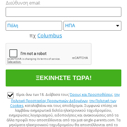
Διεύθυνση email:
πχ
Columbus
Είμαι άνω των 18. Διάβασα τους
Όρους και Προϋποθέσεις
,
την
Πολιτική Προστασίας Προσωπικών Δεδομένων
,
την Πολιτική των
Cookies
, καταλαβαίνω και τους αποδέχομαι. Συμφωνώ επίσης να
λαμβάνω ενημερωτικά δελτία ηλεκτρονικού ταχυδρομείου,
ενημερώσεις λογαριασμού, ειδοποιήσεις και ανακοινώσεις από τα
άλλα προφίλ που αποστέλλονται από την just-single-parents.com. Τα
μηνύματα ηλεκτρονικού ταχυδρομείου θα αποστέλλονται από το